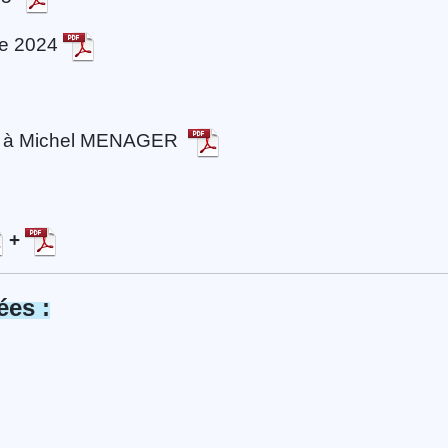
bre 2024
age à Michel MENAGER
+
ées :